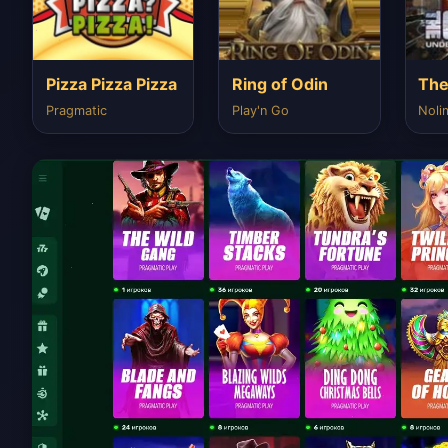
Pizza Pizza Pizza
Ring of Odin
The
Pragmatic
Play'n Go
Nolim