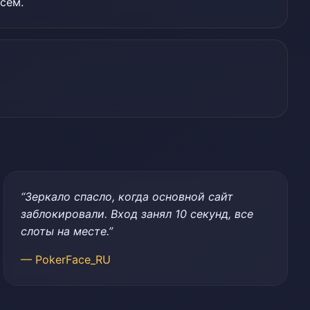
сем.
“Зеркало спасло, когда основной сайт
заблокировали. Вход занял 10 секунд, все
слоты на месте.”
— PokerFace_RU