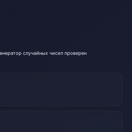
генератор случайных чисел проверен