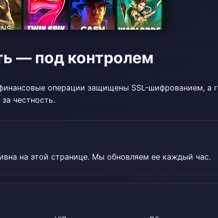
ть — под контролем
се финансовые операции защищены SSL-шифрованием, а 
за честность.
ивна на этой странице. Мы обновляем ее каждый час.
?