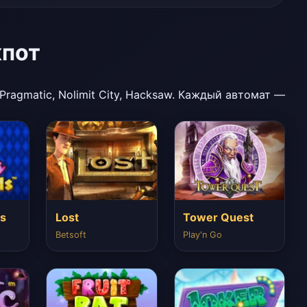
кпот
Pragmatic, Nolimit City, Hacksaw. Каждый автомат —
ls
Lost
Tower Quest
Betsoft
Play'n Go