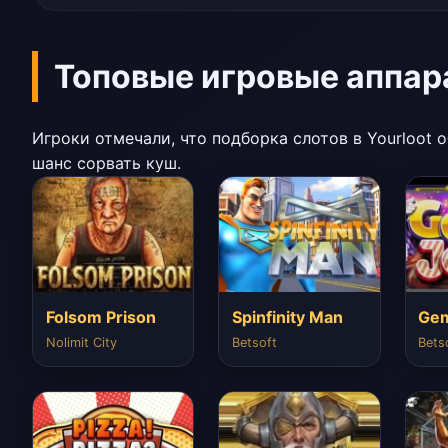
Топовые игровые аппар
Игроки отмечали, что подборка слотов в Yourloot о
шанс сорвать куш.
Folsom Prison
Spinfinity Man
Gem
Nolimit City
Betsoft
Bets