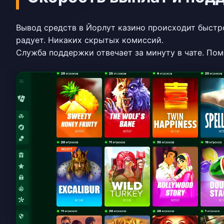
Вывод средств в Йорлут казино происходит быстро
радует. Никаких скрытых комиссий.
Служба поддержки отвечает за минуту в чате. Помо